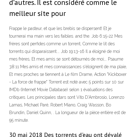
d’autres. Il est considéré comme le
meilleur site pour
Frappe le pasteur, et que les brebis se dispersent! Et je
tournerai ma main vers les faibles. and the. Job 6:15-22 Mes
frères sont perfides comme un torrent, Comme le lit des
torrents qui disparaissent.… Job 19:13-16 Il a éloigné de moi
mes frères, Et mes amis se sont détournés de moi;… Psaume
38:11 Mes amis et mes connaissances s'éloignent de ma plaie,
Et mes proches se tiennent à Le film Drame, Action "Kickboxer
- La force de frappe" Torrent est noté avec 5 points sur 10 sur
IMDb (Internet Movie Database) selon 1 évaluations des
critiques. Les principales stars sont Vito D'Ambrosio, Lorenzo
Lamas, Michael Paré, Robert Miano, Craig Wasson, Bo
Brundin, Daniel Quinn, . La longueur de la pièce entière est de
95 minute.
30 mai 2018 Des torrents d'eau ont dévalé