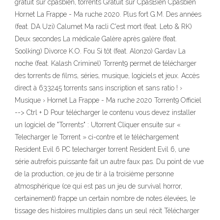
gratuit sur cpasbien, torrents Gratuit sur CpasBien Cpasbien
Hornet La Frappe - Ma ruche 2020. Plus fort G.M. Des années
(feat. DA Uzi) Calumet Ma racli C'est mort (feat. Leto & RK)
Deux secondes La médicale Galère après galère (feat.
Soolking) Divorce K.O. Fou Si tôt (feat. Alonzo) Gardav La
noche (feat. Kalash Criminel) Torrent9 permet de télécharger
des torrents de films, séries, musique, logiciels et jeux. Accès
direct à 633245 torrents sans inscription et sans ratio ! ›
Musique › Hornet La Frappe - Ma ruche 2020 Torrent9 Officiel
--> Ctrl + D Pour télécharger le contenu vous devez installer
un logiciel de "Torrents" : Utorrent Cliquer ensuite sur «
Telecharger le Torrent » ci-contre et le téléchargement
Resident Evil 6 PC telecharger torrent Resident Evil 6, une
série autrefois puissante fait un autre faux pas. Du point de vue
de la production, ce jeu de tir à la troisième personne
atmosphérique (ce qui est pas un jeu de survival horror,
certainement) frappe un certain nombre de notes élevées, le
tissage des histoires multiples dans un seul récit Télécharger